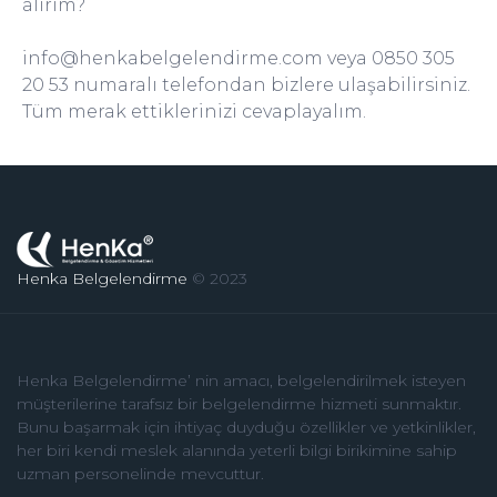
alırım?
info@henkabelgelendirme.com
veya 0850 305
20 53 numaralı telefondan bizlere ulaşabilirsiniz.
Tüm merak ettiklerinizi cevaplayalım.
Henka Belgelendirme
© 2023
Henka Belgelendirme’ nin amacı, belgelendirilmek isteyen
müşterilerine tarafsız bir belgelendirme hizmeti sunmaktır.
Bunu başarmak için ihtiyaç duyduğu özellikler ve yetkinlikler,
her biri kendi meslek alanında yeterli bilgi birikimine sahip
uzman personelinde mevcuttur.